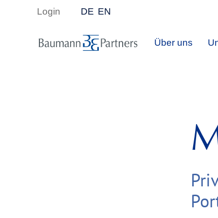
Login
DE
EN
Über uns
Un
M
Pri
Por