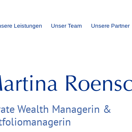
sere Leistungen
Unser Team
Unsere Partner
artina Roens
vate Wealth Managerin &
tfoliomanagerin