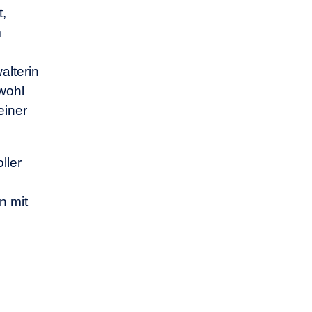
t,
m
alterin
wohl
einer
ller
n mit