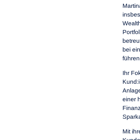
Martin
insbes
Wealt
Portfo
betreu
bei ei
führe
Ihr Fo
Kund:
Anlage
einer 
Finanz
Sparka
Mit ih