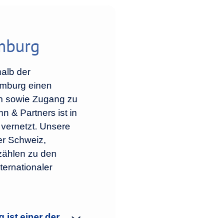
mburg
halb der
emburg einen
en sowie Zugang zu
n & Partners ist in
 vernetzt. Unsere
er Schweiz,
zählen zu den
ternationaler
 ist einer der