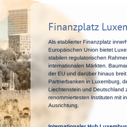
Finanzplatz Luxe
Als etablierter Finanzplatz inner
Europäischen Union bietet Lux
stabilen regulatorischen Rahm
internationalen Märkten. Bauman
der EU und darüber hinaus breit
Partnerbanken in Luxemburg, d
Liechtenstein und Deutschland 
renommiertesten Instituten mit in
Ausrichtung.
Internationaler Hub Luxemburg