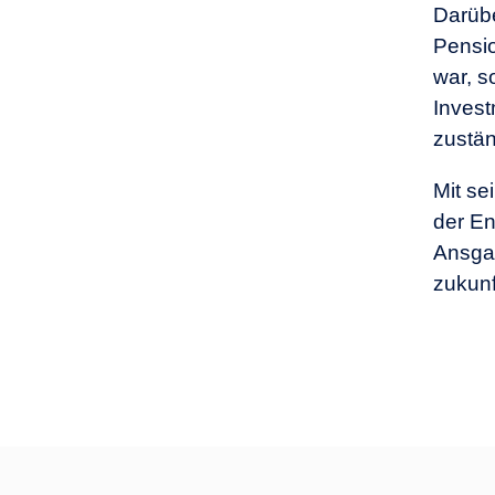
Darübe
Pensio
war, s
Invest
zustän
Mit s
der En
Ansgar
zukunf