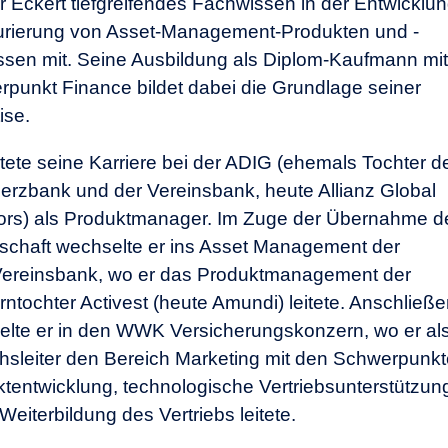
 Eckert tiefgreifendes Fachwissen in der Entwicklu
urierung von Asset-Management-Produkten und -
sen mit. Seine Ausbildung als Diplom-Kaufmann mit
punkt Finance bildet dabei die Grundlage seiner
ise.
rtete seine Karriere bei der ADIG (ehemals Tochter d
zbank und der Vereinsbank, heute Allianz Global
ors) als Produktmanager. Im Zuge der Übernahme d
schaft wechselte er ins Asset Management der
ereinsbank, wo er das Produktmanagement der
ntochter Activest (heute Amundi) leitete. Anschließ
lte er in den WWK Versicherungskonzern, wo er al
hsleiter den Bereich Marketing mit den Schwerpunk
tentwicklung, technologische Vertriebsunterstützun
Weiterbildung des Vertriebs leitete.