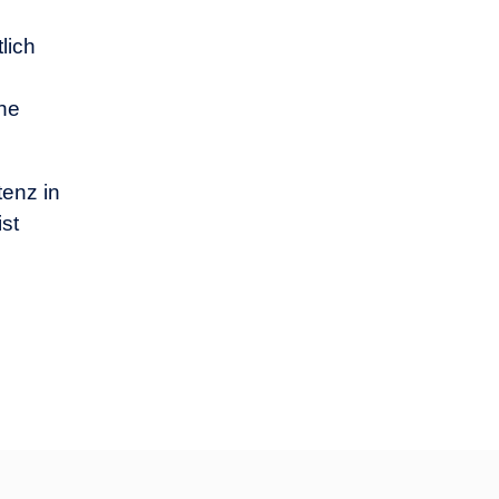
lich
che
enz in
st