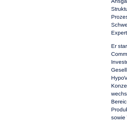
Ansgar
Strukt
Prozes
Schwer
Expert
Er sta
Commer
Invest
Gesell
HypoV
Konzer
wechse
Bereic
Produk
sowie 