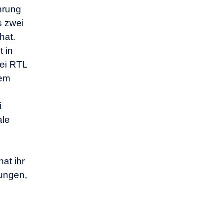
hrung
s zwei
hat.
 in
ei RTL
nem
i
ale
at ihr
tungen,