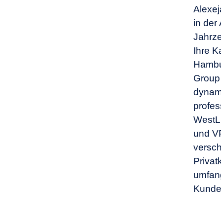
Alexej
in der
Jahrze
Ihre K
Hambur
Group 
dynami
profes
WestL
und VP
versch
Privat
umfang
Kunden