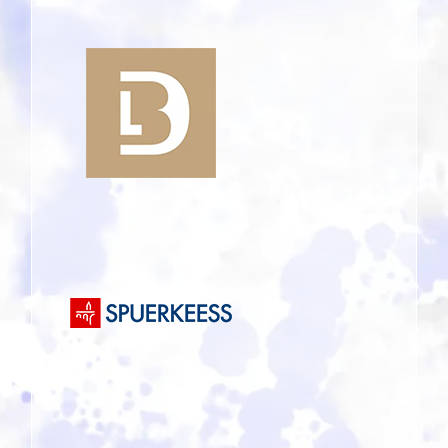
BDL -
Banque de
Luxembourg
Banque et
Caisse
d'Epargne
de l'Etat,
Luxemburg
(Spuerkeess)