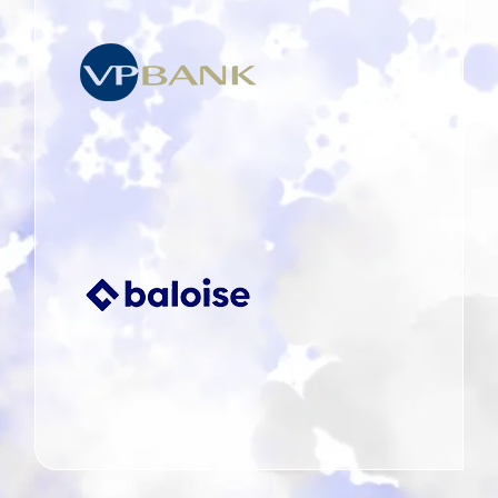
VP Bank
(Luxembourg)
SA
Baloise
Assurances
Luxembourg
S.A. and
Baloise Vie
Luxembourg
S.A